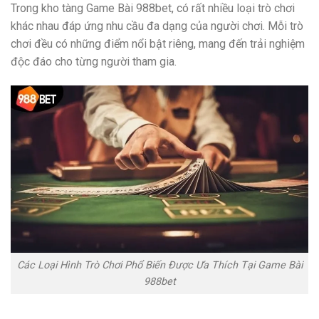
Trong kho tàng Game Bài 988bet, có rất nhiều loại trò chơi
khác nhau đáp ứng nhu cầu đa dạng của người chơi. Mỗi trò
chơi đều có những điểm nổi bật riêng, mang đến trải nghiệm
độc đáo cho từng người tham gia.
Các Loại Hình Trò Chơi Phổ Biến Được Ưa Thích Tại Game Bài
988bet