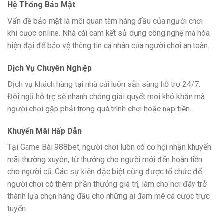
Hệ Thống Bảo Mật
Vấn đề bảo mật là mối quan tâm hàng đầu của người chơi
khi cược online. Nhà cái cam kết sử dụng công nghệ mã hóa
hiện đại để bảo vệ thông tin cá nhân của người chơi an toàn.
Dịch Vụ Chuyên Nghiệp
Dịch vụ khách hàng tại nhà cái luôn sẵn sàng hỗ trợ 24/7.
Đội ngũ hỗ trợ sẽ nhanh chóng giải quyết mọi khó khăn mà
người chơi gặp phải trong quá trình chơi hoặc nạp tiền.
Khuyến Mãi Hấp Dẫn
Tại Game Bài 988bet, người chơi luôn có cơ hội nhận khuyến
mãi thường xuyên, từ thưởng cho người mới đến hoàn tiền
cho người cũ. Các sự kiện đặc biệt cũng được tổ chức để
người chơi có thêm phần thưởng giá trị, làm cho nơi đây trở
thành lựa chọn hàng đầu cho những ai đam mê cá cược trực
tuyến.