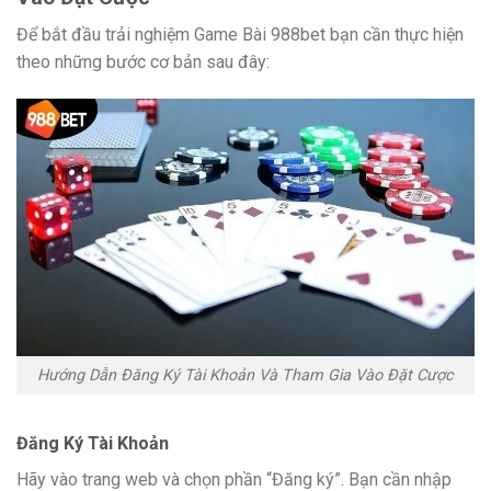
Để bắt đầu trải nghiệm Game Bài 988bet bạn cần thực hiện
theo những bước cơ bản sau đây:
Hướng Dẫn Đăng Ký Tài Khoản Và Tham Gia Vào Đặt Cược
Đăng Ký Tài Khoản
Hãy vào trang web và chọn phần “Đăng ký”.
Bạn cần nhập