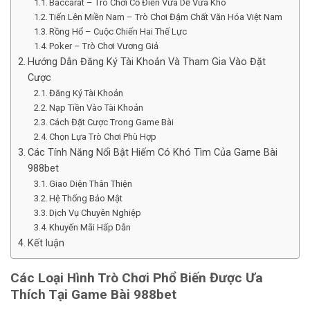
Baccarat – Trò Chơi Cổ Điển Vừa Dễ Vừa Khó
Tiến Lên Miền Nam – Trò Chơi Đậm Chất Văn Hóa Việt Nam
Rồng Hổ – Cuộc Chiến Hai Thế Lực
Poker – Trò Chơi Vương Giả
Hướng Dẫn Đăng Ký Tài Khoản Và Tham Gia Vào Đặt
Cược
Đăng Ký Tài Khoản
Nạp Tiền Vào Tài Khoản
Cách Đặt Cược Trong Game Bài
Chọn Lựa Trò Chơi Phù Hợp
Các Tính Năng Nổi Bật Hiếm Có Khó Tìm Của Game Bài
988bet
Giao Diện Thân Thiện
Hệ Thống Bảo Mật
Dịch Vụ Chuyên Nghiệp
Khuyến Mãi Hấp Dẫn
Kết luận
Các Loại Hình Trò Chơi Phổ Biến Được Ưa
Thích Tại Game Bài 988bet