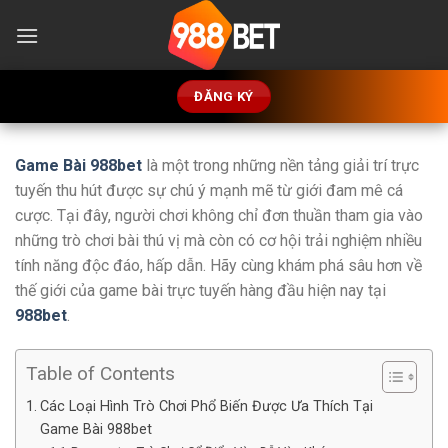
Skip
to
content
ĐĂNG KÝ
Game Bài 988bet
là một trong những nền tảng giải trí trực
tuyến thu hút được sự chú ý mạnh mẽ từ giới đam mê cá
cược. Tại đây, người chơi không chỉ đơn thuần tham gia vào
những trò chơi bài thú vị mà còn có cơ hội trải nghiệm nhiều
tính năng độc đáo, hấp dẫn. Hãy cùng khám phá sâu hơn về
thế giới của game bài trực tuyến hàng đầu hiện nay tại
988bet
.
Table of Contents
Các Loại Hình Trò Chơi Phổ Biến Được Ưa Thích Tại
Game Bài 988bet