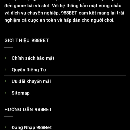
đến game bài và slot. Với hệ thống bảo mật vững chắc
và dịch vụ chuyên nghiệp, 988BET cam kết mang lại trải
nghiệm cá cược an toàn và hấp dẫn cho người chơi.
GIỚI THIỆU 988BET
Chính sách bảo mật
Quyền Riêng Tư
Ưu đãi khuyến mãi
Sitemap
HƯỚNG DẪN 988BET
Đăng Nhập 988Bet