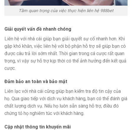
Tầm quan trọng của việc thực hiện liên hệ 988bet
Giải quyết vấn đề nhanh chóng
Liên hệ với nhà cái giúp bạn giải quyết sự cố nhanh hơn. Khi
gặp khó khăn, việc liên hệ với bộ phận hỗ trợ sẽ giúp bạn có
được câu trả lời sớm nhất. Thời gian trong cá cược rất quan
trọng, vì vậy sự hỗ trợ kịp thời có thể ảnh hưởng đến kết quả
cược.
Đảm bảo an toàn và bảo mật
Liên lạc với nhà cái cũng giúp bạn kiểm tra độ tin cậy của
họ. Qua giao tiếp với dịch vụ khách hàng, bạn có thể đánh giá
chất lượng dịch vụ. Nếu họ luôn sẵn sàng hỗ trợ, điều đó
chứng tỏ họ nghiêm túc với khách hàng.
Cập nhật thông tin khuyến mãi