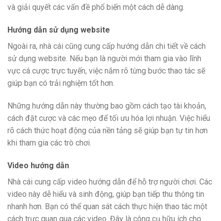
và giải quyết các vấn đề phổ biến một cách dễ dàng.
Hướng dẫn sử dụng website
Ngoài ra, nhà cái cũng cung cấp hướng dẫn chi tiết về cách
sử dụng website. Nếu bạn là người mới tham gia vào lĩnh
vực cá cược trực tuyến, việc nắm rõ từng bước thao tác sẽ
giúp bạn có trải nghiệm tốt hơn.
Những hướng dẫn này thường bao gồm cách tạo tài khoản,
cách đặt cược và các mẹo để tối ưu hóa lợi nhuận. Việc hiểu
rõ cách thức hoạt động của nền tảng sẽ giúp bạn tự tin hơn
khi tham gia các trò chơi.
Video hướng dẫn
Nhà cái cung cấp video hướng dẫn để hỗ trợ người chơi. Các
video này dễ hiểu và sinh động, giúp bạn tiếp thu thông tin
nhanh hơn. Bạn có thể quan sát cách thực hiện thao tác một
cách trực quan qua các video. Đây là công cụ hữu ích cho