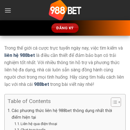
Skip
to
content
ĐĂNG KÝ
Trong thế giới cá cược trực tuyến ngày nay, việc tìm kiếm và
liên hệ 988bet
là điều cần thiết để đảm bảo bạn có trải
nghiệm tốt nhất. Với nhiều thông tin hỗ trợ và phương thức
liên hệ đa dạng, nhà cái luôn sẵn sàng đồng hành cùng
người chơi trong mọi tình huống. Hãy cùng tìm hiểu cách liên
lạc với nhà cái
988bet
trong bài viết này nhé!
Table of Contents
Các phương thức liên hệ 988bet thông dụng nhất thời
điểm hiện tại
Liên hệ qua điện thoại
Chat trực tuyến