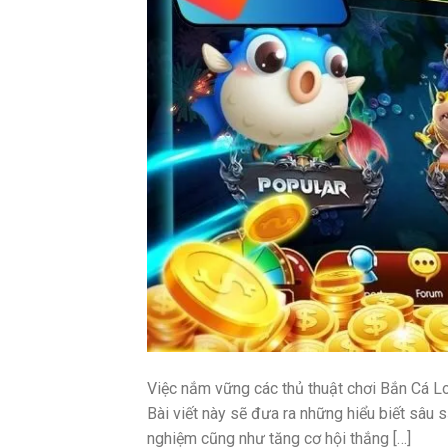
Việc nắm vững các thủ thuật chơi Bắn Cá Lo
Bài viết này sẽ đưa ra những hiểu biết sâu 
nghiệm cũng như tăng cơ hội thắng […]