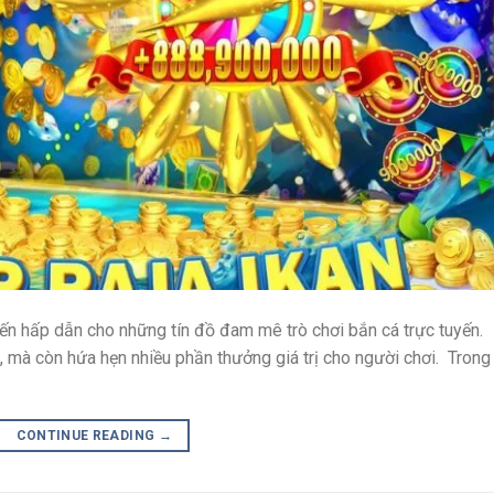
ến hấp dẫn cho những tín đồ đam mê trò chơi bắn cá trực tuyến.
vị, mà còn hứa hẹn nhiều phần thưởng giá trị cho người chơi. Trong
CONTINUE READING
→