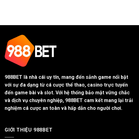
đội
thiệu
Tảng
hình
rikvip
Cá
và
–
Cược
chiến
Đặc
Được
thuật
quyền
Nhiều
hoàng
Người
gia
Tin
và
Dùng
chế
độ
VIP
988BET
là nhà cái uy tín, mang đến sảnh game nổi bật
với sự đa dạng từ cá cược thể thao, casino trực tuyến
đến game bài và slot. Với hệ thống bảo mật vững chắc
và dịch vụ chuyên nghiệp, 988BET cam kết mang lại trải
nghiệm cá cược an toàn và hấp dẫn cho người chơi.
GIỚI THIỆU 988BET