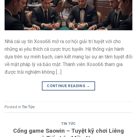
Nhà cái uy tín Xoso66 mở ra cơ hội giải trí tuyệt vời cho
những ai yêu thích cá cược trực tuyến. Hệ thống vận hành
dựa trên sự minh bạch, cam kết mang lại sự an tâm tuyệt đối
về mặt pháp lý và bảo mật. Thành viên Xoso66 tham gia
được trải nghiệm không […]
CONTINUE READING
→
Posted in
Tin Tức
TIN TỨC
Cổng game Saowin – Tuyệt kỹ chơi Liêng