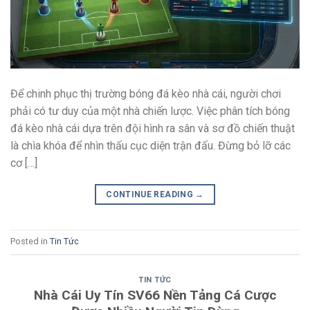
Để chinh phục thị trường bóng đá kèo nhà cái, người chơi
phải có tư duy của một nhà chiến lược. Việc phân tích bóng
đá kèo nhà cái dựa trên đội hình ra sân và sơ đồ chiến thuật
là chìa khóa để nhìn thấu cục diện trận đấu. Đừng bỏ lỡ các
cơ […]
CONTINUE READING
→
Posted in
Tin Tức
TIN TỨC
Nhà Cái Uy Tín SV66 Nền Tảng Cá Cược