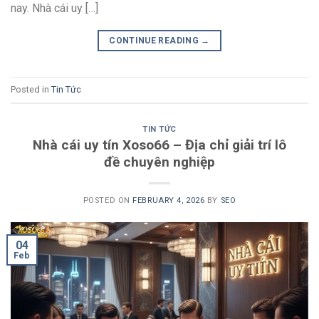
nay. Nhà cái uy […]
CONTINUE READING
→
Posted in
Tin Tức
TIN TỨC
Nhà cái uy tín Xoso66 – Địa chỉ giải trí lô
đề chuyên nghiệp
POSTED ON
FEBRUARY 4, 2026
BY
SEO
04
Feb