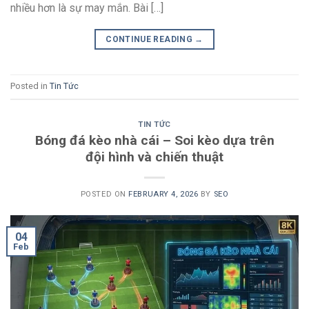
nhiều hơn là sự may mắn. Bài […]
CONTINUE READING
→
Posted in
Tin Tức
TIN TỨC
Bóng đá kèo nhà cái – Soi kèo dựa trên
đội hình và chiến thuật
POSTED ON
FEBRUARY 4, 2026
BY
SEO
04
Feb