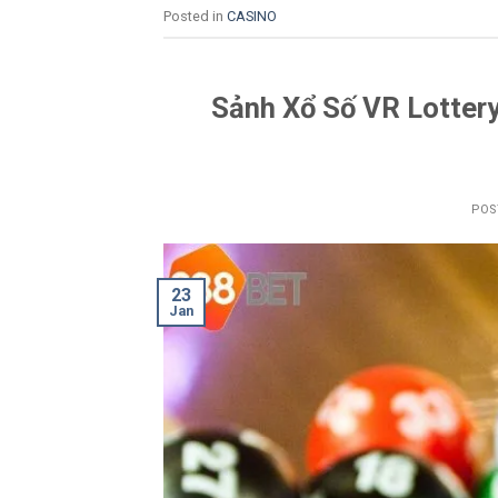
Posted in
CASINO
Sảnh Xổ Số VR Lottery
POS
23
Jan