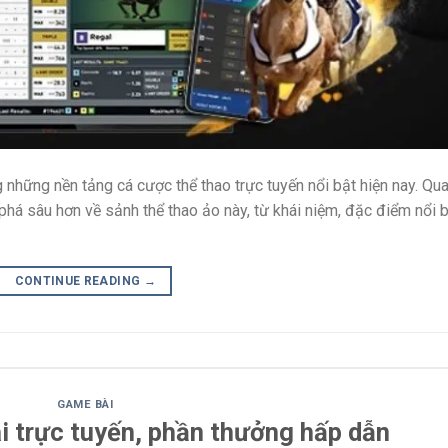
những nền tảng cá cược thể thao trực tuyến nổi bật hiện nay. Qu
phá sâu hơn về sảnh thể thao ảo này, từ khái niệm, đặc điểm nổi 
CONTINUE READING
→
GAME BÀI
i trực tuyến, phần thưởng hấp dẫn