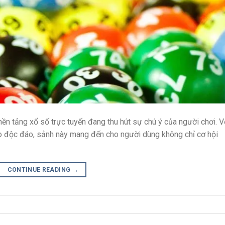
ền tảng xổ số trực tuyến đang thu hút sự chú ý của người chơi. V
ảo độc đáo, sảnh này mang đến cho người dùng không chỉ cơ hội
CONTINUE READING
→