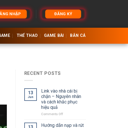
ĂNG NHẬP
ĐĂNG KÝ
GAME
THỂ THAO
GAME BÀI
BẮN CÁ
RECENT POSTS
Link vào nhà cái bị
13
chặn – Nguyên nhân
Jun
và cách khắc phục
hiệu quả
Comments Off
on
Link
vào
Hướng dẫn nạp và rút
13