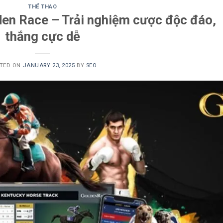
THỂ THAO
en Race – Trải nghiệm cược độc đáo,
thắng cực dễ
TED ON
JANUARY 23, 2025
BY
SEO