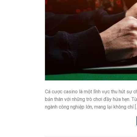
Cá cược casino là một lĩnh vực thu hút sự 
bản thân với những trò chơi đầy hứa hẹn. Từ
ngành công nghiệp lớn, mang lại không chỉ [