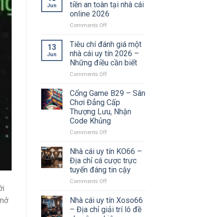
nhà
tiền an toàn tại nhà cái
Jun
cái
online 2026
bị
Comments Off
on
chặn
Hướng
–
dẫn
Nguyên
Tiêu chí đánh giá một
13
nạp
nhân
nhà cái uy tín 2026 –
Jun
và
và
Những điều cần biết
rút
cách
Comments Off
on
tiền
khắc
Tiêu
an
phục
chí
toàn
Cổng Game B29 – Sân
hiệu
đánh
tại
quả
Chơi Đẳng Cấp
giá
nhà
Thượng Lưu, Nhận
một
cái
Code Khủng
nhà
online
cái
Comments Off
2026
on
uy
Cổng
tín
Game
Nhà cái uy tín KO66 –
2026
B29
Địa chỉ cá cược trực
–
–
tuyến đáng tin cậy
Những
Sân
Comments Off
điều
on
Chơi
ới
cần
Nhà
Đẳng
biết
cái
Cấp
Nhà cái uy tín Xoso66
 mở
uy
Thượng
– Địa chỉ giải trí lô đề
tín
Lưu,