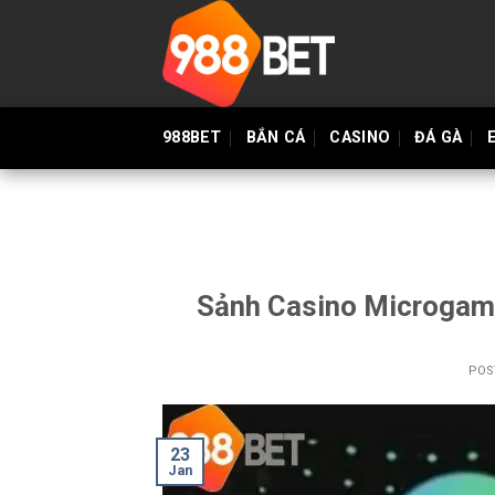
Skip
to
content
988BET
BẮN CÁ
CASINO
ĐÁ GÀ
Sảnh Casino Microgamin
POS
23
Jan