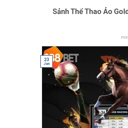
Sảnh Thể Thao Ảo Gold
POS
23
Jan