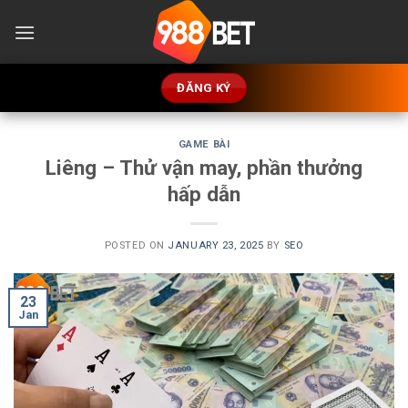
Skip
to
content
ĐĂNG KÝ
GAME BÀI
Liêng – Thử vận may, phần thưởng
hấp dẫn
POSTED ON
JANUARY 23, 2025
BY
SEO
23
Jan