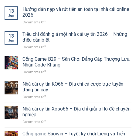
Link
vào
Hướng dẫn nạp và rút tiền an toàn tại nhà cái online
13
nhà
2026
Jun
cái
Comments Off
on
bị
Hướng
chặn
dẫn
Tiêu chí đánh giá một nhà cái uy tín 2026 – Những
–
13
nạp
Nguyên
điều cần biết
Jun
và
nhân
Comments Off
on
rút
và
Tiêu
tiền
cách
chí
Cổng Game B29 – Sân Chơi Đẳng Cấp Thượng Lưu,
an
khắc
đánh
toàn
Nhận Code Khủng
phục
giá
tại
hiệu
Comments Off
on
một
nhà
quả
Cổng
nhà
cái
Game
Nhà cái uy tín KO66 – Địa chỉ cá cược trực tuyến
cái
online
B29
uy
đáng tin cậy
2026
–
tín
Comments Off
on
Sân
2026
Nhà
Chơi
–
cái
Nhà cái uy tín Xoso66 – Địa chỉ giải trí lô đề chuyên
Đẳng
Những
uy
Cấp
nghiệp
điều
tín
Thượng
cần
Comments Off
on
KO66
Lưu,
biết
Nhà
–
Nhận
cái
Cổng game Saowin – Tuyệt kỹ chơi Liêng và Tiến
Địa
Code