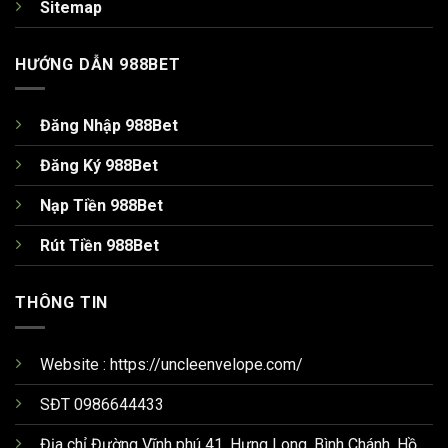
Sitemap
HƯỚNG DẪN 988BET
Đăng Nhập 988Bet
Đăng Ký 988Bet
Nạp Tiền 988Bet
Rút Tiền 988Bet
THÔNG TIN
Website : https://uncleenvelope.com/
SĐT 0986644433
Địa chỉ Đường Vĩnh phú 41, Hưng Long, Bình Chánh, Hồ