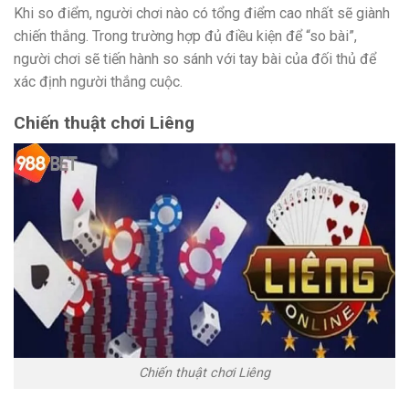
Khi so điểm, người chơi nào có tổng điểm cao nhất sẽ giành
chiến thắng. Trong trường hợp đủ điều kiện để “so bài”,
người chơi sẽ tiến hành so sánh với tay bài của đối thủ để
xác định người thắng cuộc.
Chiến thuật chơi Liêng
Chiến thuật chơi Liêng