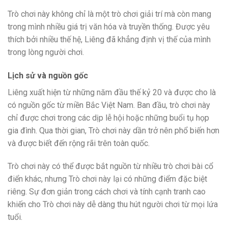
Trò chơi này không chỉ là một trò chơi giải trí mà còn mang
trong mình nhiều giá trị văn hóa và truyền thống. Được yêu
thích bởi nhiều thế hệ, Liêng đã khẳng định vị thế của mình
trong lòng người chơi.
Lịch sử và nguồn gốc
Liêng xuất hiện từ những năm đầu thế kỷ 20 và được cho là
có nguồn gốc từ miền Bắc Việt Nam. Ban đầu, trò chơi này
chỉ được chơi trong các dịp lễ hội hoặc những buổi tụ họp
gia đình. Qua thời gian, Trò chơi này dần trở nên phổ biến hơn
và được biết đến rộng rãi trên toàn quốc.
Trò chơi này có thể được bắt nguồn từ nhiều trò chơi bài cổ
điển khác, nhưng Trò chơi này lại có những điểm đặc biệt
riêng. Sự đơn giản trong cách chơi và tính cạnh tranh cao
khiến cho Trò chơi này dễ dàng thu hút người chơi từ mọi lứa
tuổi.