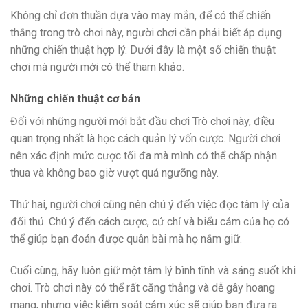
Không chỉ đơn thuần dựa vào may mắn, để có thể chiến
thắng trong trò chơi này, người chơi cần phải biết áp dụng
những chiến thuật hợp lý. Dưới đây là một số chiến thuật
chơi mà người mới có thể tham khảo.
Những chiến thuật cơ bản
Đối với những người mới bắt đầu chơi Trò chơi này, điều
quan trọng nhất là học cách quản lý vốn cược. Người chơi
nên xác định mức cược tối đa mà mình có thể chấp nhận
thua và không bao giờ vượt quá ngưỡng này.
Thứ hai, người chơi cũng nên chú ý đến việc đọc tâm lý của
đối thủ. Chú ý đến cách cược, cử chỉ và biểu cảm của họ có
thể giúp bạn đoán được quân bài mà họ nắm giữ.
Cuối cùng, hãy luôn giữ một tâm lý bình tĩnh và sáng suốt khi
chơi. Trò chơi này có thể rất căng thẳng và dễ gây hoang
mang, nhưng việc kiểm soát cảm xúc sẽ giúp bạn đưa ra