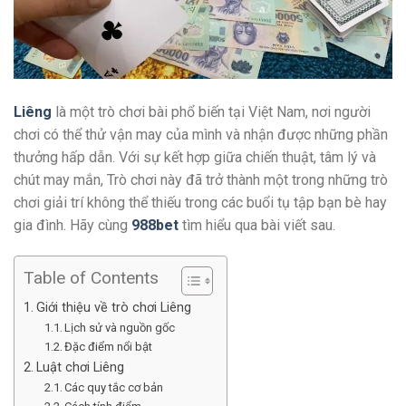
Liêng
là một trò chơi bài phổ biến tại Việt Nam, nơi người
chơi có thể thử vận may của mình và nhận được những phần
thưởng hấp dẫn. Với sự kết hợp giữa chiến thuật, tâm lý và
chút may mắn, Trò chơi này đã trở thành một trong những trò
chơi giải trí không thể thiếu trong các buổi tụ tập bạn bè hay
gia đình. Hãy cùng
988bet
tìm hiểu qua bài viết sau.
Table of Contents
Giới thiệu về trò chơi Liêng
Lịch sử và nguồn gốc
Đặc điểm nổi bật
Luật chơi Liêng
Các quy tắc cơ bản