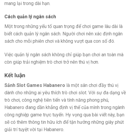
mang lại trong dài hạn.
Cách quản lý ngân sách
Một trong những yếu tố quan trọng để chơi game lâu dài là
biết cách quản lý ngân sách. Người chơi nên xác định ngân
sách cho mỗi phiên chơi và không vượt qua con số đó.
Việc quản lý ngân sách không chỉ giúp bạn chơi an toàn mà
còn giúp trải nghiệm trò chơi trở nên thú vị hơn.
Kết luận
Sảnh Slot Games Habanero
là một sân chơi đầy thú vị
dành cho những ai yêu thích trò chơi slot. Với sự đa dạng về
trò chơi, công nghệ tiên tiến và tính năng phong phú,
Habanero đang dần khẳng định vị thế của mình trong ngành
công nghiệp game trực tuyến. Hy vọng qua bài viết này, bạn
sẽ có thêm thông tin hữu ích để tận hưởng những giây phút
giải trí tuyệt vời tại Habanero.