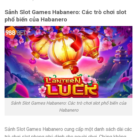
Sảnh Slot Games Habanero: Các trò chơi slot
phổ biến của Habanero
Sảnh Slot Games Habanero: Các trò chơi slot phổ biến của
Habanero
Sảnh Slot Games Habanero cung cấp một danh sách dài các
trò chơi slot phong phú dành cho người chơi. Chúng không