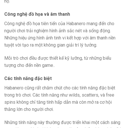
họ.
Công nghệ đồ họa và âm thanh
Công nghệ đồ họa tiên tiến của Habanero mang đến cho
người chơi trải nghiệm hình ảnh sắc nét và sống động.
Những hiệu ứng hình ảnh tinh vi kết hợp với âm thanh nền
tuyệt vời tạo ra một không gian giải trí lý tưởng.
Mỗi trò chơi đều được thiết kế kỹ lưỡng, từ những biểu
tượng cho đến nền game..
Các tính năng đặc biệt
Habanero cũng rất chăm chút cho các tính năng đặc biệt
trong trò chơi. Các tính năng như wilds, scatters, và free
spins không chỉ tăng tính hấp dẫn mà còn mở ra cơ hội
thắng lớn cho người chơi.
Những tính năng này thường được triển khai một cách sáng