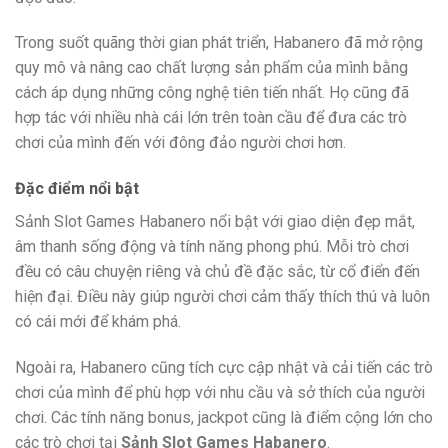
Trong suốt quãng thời gian phát triển, Habanero đã mở rộng
quy mô và nâng cao chất lượng sản phẩm của mình bằng
cách áp dụng những công nghệ tiên tiến nhất. Họ cũng đã
hợp tác với nhiều nhà cái lớn trên toàn cầu để đưa các trò
chơi của mình đến với đông đảo người chơi hơn.
Đặc điểm nổi bật
Sảnh Slot Games Habanero nổi bật với giao diện đẹp mắt,
âm thanh sống động và tính năng phong phú. Mỗi trò chơi
đều có câu chuyện riêng và chủ đề đặc sắc, từ cổ điển đến
hiện đại. Điều này giúp người chơi cảm thấy thích thú và luôn
có cái mới để khám phá.
Ngoài ra, Habanero cũng tích cực cập nhật và cải tiến các trò
chơi của mình để phù hợp với nhu cầu và sở thích của người
chơi. Các tính năng bonus, jackpot cũng là điểm cộng lớn cho
các trò chơi tại
Sảnh Slot Games Habanero
.