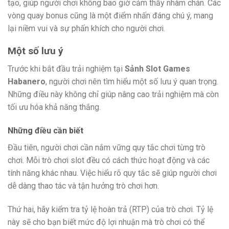
tạo, giúp người chơi không bao giờ cảm thấy nhàm chán. Các
vòng quay bonus cũng là một điểm nhấn đáng chú ý, mang
lại niềm vui và sự phấn khích cho người chơi.
Một số lưu ý
Trước khi bắt đầu trải nghiệm tại
Sảnh Slot Games
Habanero
, người chơi nên tìm hiểu một số lưu ý quan trọng.
Những điều này không chỉ giúp nâng cao trải nghiệm mà còn
tối ưu hóa khả năng thắng.
Những điều cần biết
Đầu tiên, người chơi cần nắm vững quy tắc chơi từng trò
chơi. Mỗi trò chơi slot đều có cách thức hoạt động và các
tính năng khác nhau. Việc hiểu rõ quy tắc sẽ giúp người chơi
dễ dàng thao tác và tận hưởng trò chơi hơn.
Thứ hai, hãy kiểm tra tỷ lệ hoàn trả (RTP) của trò chơi. Tỷ lệ
này sẽ cho bạn biết mức độ lợi nhuận mà trò chơi có thể